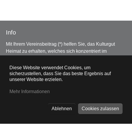
Info
Mit Ihrem Vereinsbeitrag (*) helfen Sie, das Kulturgut
Heimat zu erhalten, welches sich konzentriert im
Schwäbischen Bauernhofmuseum Illerbeuren, aber auch
beispielsweise in Flurkreuzen zeigt. Auch diese werden
Diese Website verwendet Cookies, um
vom Heimatdienst erhalten. Das ist nur durch Ihre
sicherzustellen, dass Sie das beste Ergebnis auf
unserer Website erzielen.
Unterstützung möglich. Hierfür wollen wir uns ganz
herzlich im Namen der Vorstandschaft bedanken. Für
Mehr Informationen
Anregungen Ihrerseits sind wir jederzeit offen und danken
für Ihr Interesse!
Ablehnen
Cookies zulassen
* Für nur 9 €/Erwachsenen und 18 €/Familie bekommen
Sie beispielsweise das ganze Jahr freien Eintritt ins
Museum. Das Beitrittsformular finden Sie
hier
.