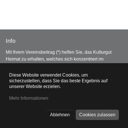
Info
Mit Ihrem Vereinsbeitrag (*) helfen Sie, das Kulturgut
Heimat zu erhalten, welches sich konzentriert im
Schwäbischen Bauernhofmuseum Illerbeuren, aber auch
beispielsweise in Flurkreuzen zeigt. Auch diese werden
Diese Website verwendet Cookies, um
vom Heimatdienst erhalten. Das ist nur durch Ihre
sicherzustellen, dass Sie das beste Ergebnis auf
unserer Website erzielen.
Unterstützung möglich. Hierfür wollen wir uns ganz
herzlich im Namen der Vorstandschaft bedanken. Für
Mehr Informationen
Anregungen Ihrerseits sind wir jederzeit offen und danken
für Ihr Interesse!
Ablehnen
Cookies zulassen
* Für nur 9 €/Erwachsenen und 18 €/Familie bekommen
Sie beispielsweise das ganze Jahr freien Eintritt ins