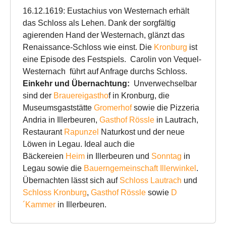
16.12.1619: Eustachius von Westernach erhält
das Schloss als Lehen. Dank der sorgfältig
agierenden Hand der Westernach, glänzt das
Renaissance-Schloss wie einst. Die
Kronburg
ist
eine Episode des Festspiels. Carolin von Vequel-
Westernach führt auf Anfrage durchs Schloss.
Einkehr und Übernachtung:
Unverwechselbar
sind der
Brauereigastho
f in Kronburg, die
Museumsgaststätte
Gromerhof
sowie die Pizzeria
Andria in Illerbeuren,
Gasthof Rössle
in Lautrach,
Restaurant
Rapunzel
Naturkost und der neue
Löwen in Legau. Ideal auch die
Bäckereien
Heim
in Illerbeuren und
Sonntag
in
Legau sowie die
Bauerngemeinschaft Illerwinkel
.
Übernachten lässt sich auf
Schloss Lautrach
und
Schloss Kronburg
,
Gasthof Rössle
sowie
D
´Kammer
in Illerbeuren.