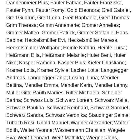
Dannenmeier Pius; Fauter Fabian, Fauter Franziska,
Fauter Fynn, Fauter Romy; Gold Eleonora; Greif Gabriel,
Greif Gudrun, Greif Lena, Greif Raphaela, Greif Thomas;
Grim Theresa; Grimm Annemarie; Gromer Annelies;
Gromer Matteo, Gromer Patrick, Gromer Stefanie; Haas
Sabine; Heckelsmüller Evi, Heckelsmüller Maresa,
Heckelsmüller Wolfgang; Heinle Kathrin, Heinle Luisa;
Heißmann Ella, Heißmann Melanie; Huter Beni, Huter
Niko; Kasper Ramona, Kasper Pius; Kiefer Christiane;
Kramer Lotta, Kramer Sylvia; Lacher Lotta; Langgegger
Andreas, LanggeggerTanja; Losing, Luna; Mendler
Bettina, Mendler Emma, Mendler Karin, Mendler Lenny,
Müller Gitti; Rauth Marlies; Ritter Michaela; Scheider
Sarina; Schwarz Luis, Schwarz Loreen, Schwarz Maila,
Schwarz Paulina, Schwarz Reinhard, Schwarz Samuel,
Schwarz Sandra, Schwarz Veronika; Staudinger Selma;
Tubach Rosi; Unold Manuel; Wagner Alexander; Walter
Edith, Walter Yvonne; Wassermann Christian; Wegele
Eva; Weiß Lennard, Weiß Mathilda; Wiegner Jens,