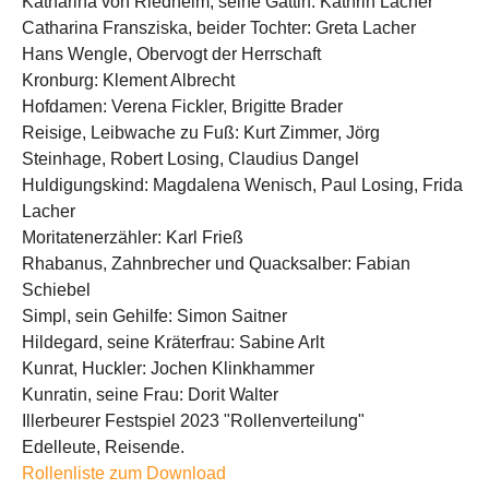
Katharina von Riedheim, seine Gattin: Kathrin Lacher
Catharina Fransziska, beider Tochter: Greta Lacher
Hans Wengle, Obervogt der Herrschaft
Kronburg: Klement Albrecht
Hofdamen: Verena Fickler, Brigitte Brader
Reisige, Leibwache zu Fuß: Kurt Zimmer, Jörg
Steinhage, Robert Losing, Claudius Dangel
Huldigungskind: Magdalena Wenisch, Paul Losing, Frida
Lacher
Moritatenerzähler: Karl Frieß
Rhabanus, Zahnbrecher und Quacksalber: Fabian
Schiebel
Simpl, sein Gehilfe: Simon Saitner
Hildegard, seine Kräterfrau: Sabine Arlt
Kunrat, Huckler: Jochen Klinkhammer
Kunratin, seine Frau: Dorit Walter
Illerbeurer Festspiel 2023 "Rollenverteilung"
Edelleute, Reisende.
Rollenliste zum Download