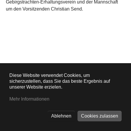
Gebirgstrachten-Erhaltungsverein und der Mannschaft
um den Vorsitzenden Christian Send.
Diese Website verwendet Cookies, um
Info
sicherzustellen, dass Sie das beste Ergebnis auf
unserer Website erzielen.
Mit Ihrem Vereinsbeitrag (*) helfen Sie, das Kulturgut
Heimat zu erhalten, welches sich konzentriert im
Mehr Informationen
Schwäbischen Bauernhofmuseum Illerbeuren, aber auch
beispielsweise in Flurkreuzen zeigt. Auch diese werden
Ablehnen
Cookies zulassen
vom Heimatdienst erhalten. Das ist nur durch Ihre
Unterstützung möglich. Hierfür wollen wir uns ganz